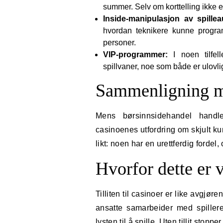
summer. Selv om korttelling ikke er
Inside-manipulasjon av spillea
hvordan teknikere kunne program
personer.
VIP-programmer:
I noen tilfel
spillvaner, noe som både er ulovlig 
Sammenligning m
Mens børsinnsidehandel handle
casinoenes utfordring om skjult ku
likt: noen har en urettferdig fordel, 
Hvorfor dette er v
Tilliten til casinoer er like avgjøre
ansatte samarbeider med spillere
lysten til å spille. Uten tillit stoppe