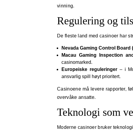
vinning.
Regulering og til
De fleste land med casinoer har st
Nevada Gaming Control Board 
Macau Gaming Inspection and
casinomarked.
Europeiske reguleringer
– i Mo
ansvarlig spill høyt prioritert.
Casinoene må levere rapporter, fø
overvåke ansatte.
Teknologi som ve
Moderne casinoer bruker teknologi