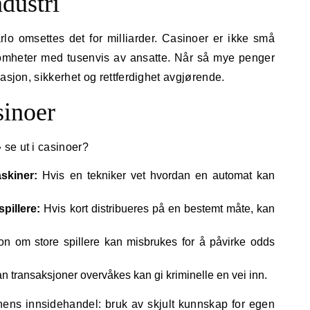
dustri
o omsettes det for milliarder. Casinoer er ikke små
ksomheter med tusenvis av ansatte. Når så mye penger
asjon, sikkerhet og rettferdighet avgjørende.
sinoer
se ut i casinoer?
skiner:
Hvis en tekniker vet hvordan en automat kan
pillere:
Hvis kort distribueres på en bestemt måte, kan
on om store spillere kan misbrukes for å påvirke odds
n transaksjoner overvåkes kan gi kriminelle en vei inn.
denens innsidehandel: bruk av skjult kunnskap for egen