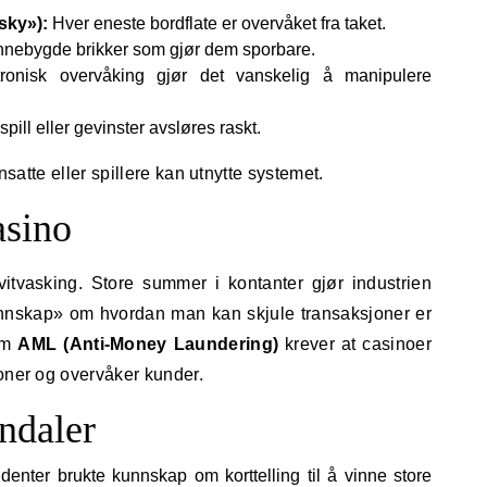
sky»):
Hver eneste bordflate er overvåket fra taket.
innebygde brikker som gjør dem sporbare.
ronisk overvåking gjør det vanskelig å manipulere
pill eller gevinster avsløres raskt.
ansatte eller spillere kan utnytte systemet.
asino
hvitvasking. Store summer i kontanter gjør industrien
ekunnskap» om hvordan man kan skjule transaksjoner er
som
AML (Anti-Money Laundering)
krever at casinoer
oner og overvåker kunder.
ndaler
enter brukte kunnskap om korttelling til å vinne store