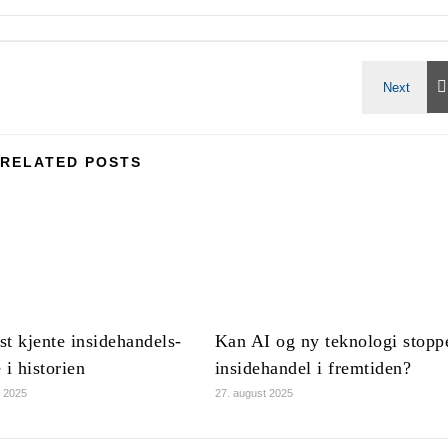
RELATED POSTS
t kjente insidehandels-
Kan AI og ny teknologi stopp
 i historien
insidehandel i fremtiden?
t 2025
27. august 2025